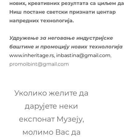
нових, креативних резултата са циљем да
Ниш постане светски признати центар
напредних технологија
.
Удружење за неговање индустријске
баштине и промоцију нових технологија
www.inheritage.rs
, inbastina@gmail.com
,
promoibint@gmail.com
Уколико желите да
дарујете неки
експонат Музеју,
молимо Вас да