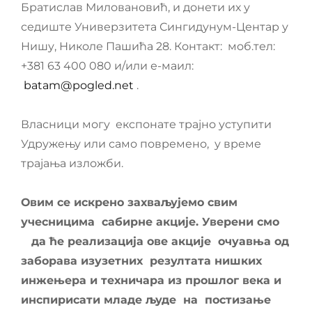
Братислав Миловановић, и донети их у
седиште Универзитета Сингидунум-Центар у
Нишу, Николе Пашића 28. Контакт: моб.тел:
+381 63 400 080 и/или е-маил:
batam@pogled.net
.
Власници могу експонате трајно уступити
Удружењу или само повремено, у време
трајања изложби.
Овим се искрено захваљујемо свим
учесницима сабирне акције. Уверени смо
да ће реализација ове акције очуавња од
заборава изузетних резултата нишких
инжењера и техничара из прошлог века и
инспирисати младе људе на постизање