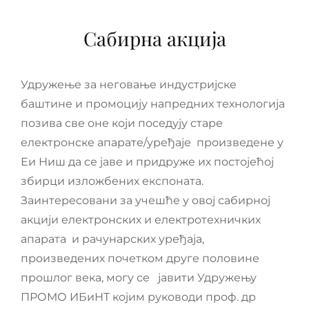
Сабирна акција
Удружење за неговање индустријске
баштине и промоцију напредних технологија
позива све оне који поседују старе
електронске апарате/уређаје произведене у
Еи Ниш да се јаве и придруже их постојећој
збирци изложбених експоната.
Заинтересовани за учешће у овој сабирној
акцији електронских и електротехничких
апарата и рачунарских уређаја,
произведених почетком друге половине
прошлог века, могу се јавити Удружењу
ПРОМО ИБиНТ којим руководи проф. др