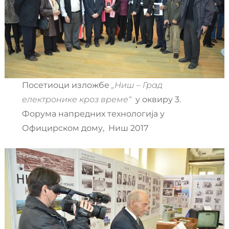
Посетиоци изложбе
„Ниш – Град
електронике кроз време“
у оквиру 3.
Форума напредних технологија у
Официрском дому, Ниш 2017