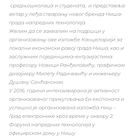
средњошколаца и студената
,
и представља
ветар у леђа стварању новог бренда Ниша-
града напредних технологија.
Желим да се захвалим на подршци у
организовању ове изложбе Канцеларији за
локални економски равој града Ниша, као и
заслужним појединцима-ентузијастима:
професору Новици Ранђеловићу, графичком
дизајнеру Милету Радичевићу и инжењеру
Душану Сенћанском.
У 2016. години интензивирана је активност
организованог прикупљања Еи експоната и
успешно је организована изложба Ниш –
Град електронике кроз време у оквиру 2.
Форума напредних технологија у
официрском дому у Нишу.