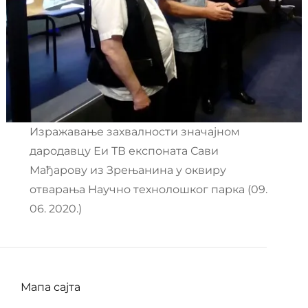
Изражавање захвалности значајном
дародавцу Еи ТВ експоната Сави
Мађарову из Зрењанина у оквиру
отварања Научно технолошког парка (09.
06. 2020.)
Мапа сајта