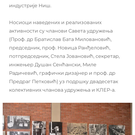
индустрије Ниш.
Носиоци наведених и реализованих
активности су чланови Савета удружења
(Проф. др Братислав Бата Миловановић,
председник, проф. Новица Ранђеловић,
потпредседник, Стела Јовановић, секретар,
инжењер Душан Сенћански, Миле
Радичевић, графички дизајнер и проф. др
Предраг Петковић) уз подршку двадесетак
колективних чланова удружења и КЛЕР-а.