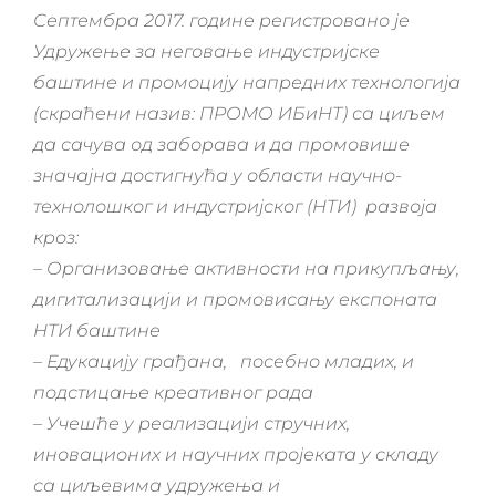
Септембра 2017. године регистровано је
Удружење за неговање индустријске
баштине и промоцију напредних технологија
(скраћени назив: ПРОМО ИБиНТ) са циљем
да сачува од заборава и да промовише
значајна достигнућа у области научно-
технолошког и индустријског (НТИ)
развоја
кроз:
–
О
рганизовање активности на прикупљању,
дигитализацији и промовисању експоната
НТИ баштине
–
Е
дукацију грађана,
посебно младих
,
и
подстицање креативног рада
–
У
чешће у реализацији стручних,
иновационих и научних пројеката у складу
са циљевима удружења и