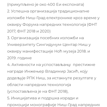
(прикупљено је око 400 Еи експоната)
2. Успешна организација традиционалне
изложбе Ниш-Град електронике кроз време у
оквиру Форума напредних технологија (ФНТ
2017, ФНТ 2018 и 2020)
3. Организација посебних изложби на
Универзитету Сингидунум-Центар Ниш у
оквиру манифестације Ноћ музеја 2018. и
2019. године
4. Активности на успостављању престижне
награде Инжењер Владимир Јасић, коју
додељује РПК Ниш, за истакнуте резултате у
области напредних технологија
(успостављена је на ФНТ 2018),
5. Иницијатива и подршка изради и
промоцији монографије Ниш-Град напредних