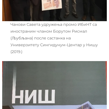
Чанови Савета удружења промо ИбиНТ са
иностраним чланом Борутом Рисмал
(Љубљана) после састанка на
Универзитету Сингидунум-Центар у Нишу
(2019.)