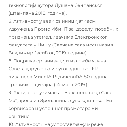
технологија аутора Душана Сенћанског
(штампана 2018. године),
6. Активност у вези са иницијативом
удружења Промо ИбиНТ за доделу посебних
признања утемељивачима Електронског
факултета у Нишу (Свечана сала носи назив
Владимир Јасић од 2019. године)
8. Подршка организацији изложбе члана
Савета удружења и дугогодишњег ЕИ
дизајнера МилеТА РадичевићА-50 година
графичког дизајна (14. март 2019.)
9. Акција преузимања ТВ експоната од Саве
Мађарова из Зрењанина, дугогодишњег Еи
сервисера и успешног промотера Еи
баштине
10. Активности на успостављању мреже