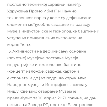
пословно техничкој сарадњи између
Удружења Промо ИбиНТ и Научно
технолошког парка у коме су дефинисани
елементи међусобне сарадње на развоју
Музеја индустријске и технолошке баштине и
уступања прикупљених експоната на
коришћење.
13. Активности на дефинисању основне
(почетне) музејске поставке Музеја
индустријске и технолошке баштине
(концепт изложбе, садржај, картони
експоната и др.) уз подршку стручњака
Народног музеја и Историјског архива у
Нишу. Свечано отварање Музеја је
предвиђено за 10. април 2021. године, на дан
оснивања Завода РР, претече Електронске