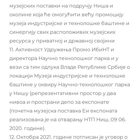
музејских поставки на подручју Ниша и
околине која ће омогућити већу промоцију
музеја индустријске и технолошке баштине и
синергију свих расположивих музејских
ресурса у приватној и државној својини
11. Активност Удружења Промо ИбиНТ и
директора Научно технолошког парка и у
вези са тим одлука Владе Републике Србије о
локацији Музеја индустријске и технолошке
баштине у оквиру Научно-технолошког парка
у Нишу (репрезентативни простор у два
нивоа и пространи депо за експонате
(почетна музејска поставка Еи експоната
реализована је на отварању НТП Ниш, 09 06.
2020. године).
12. Октобра 2021. године потписан је уговор о