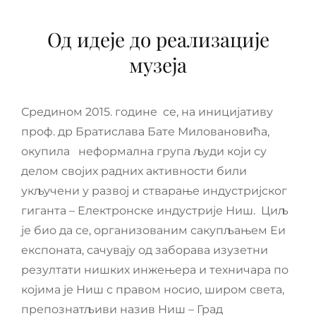
Од идеје до реализације
музеја
Средином 2015. године се, на иницијативу
проф. др Братислава Бате Миловановића,
окупила неформална група људи који су
делом својих радних активности били
укључени у развој и стварање индустријског
гиганта – Електронске индустрије Ниш. Циљ
је био да се, организованим сакупљањем Еи
експоната, сачувају од заборава изузетни
резултати нишких инжењера и техничара по
којима је Ниш с правом носио, широм света,
препознатљиви назив Ниш – Град