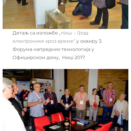
Детаљ са изложбе
„Ниш – Град
електронике кроз време“
у оквиру 3.
Форума напредних технологија у
Официрском дому, Ниш 2017