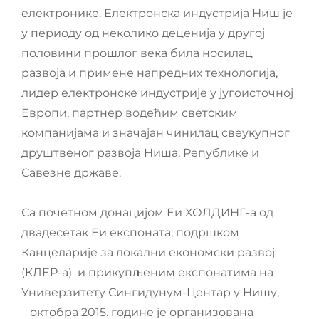
електронике. Електронска индустрија Ниш је
у периоду од неколико деценија у другој
половини прошлог века била носилац
развоја и примене напредних технологија,
лидер електронске индустрије у југоисточној
Европи, партнер водећим светским
компанијама и значајан чинилац свеукупног
друштвеног развоја Ниша, Републике и
Савезне државе.
Са почетном донацијом Еи ХОЛДИНГ-а од
двадесетак Еи експоната, подршком
Канцеларије за локални економски развој
(КЛЕР-а) и прикупљеним експонатима на
Универзитету Сингидунум-Центар у Нишу,
октобра 2015. године је организована