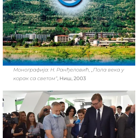
Монографија: Н. Ранђеловић, „Пола века у
корак са светом“
, Ниш, 2003