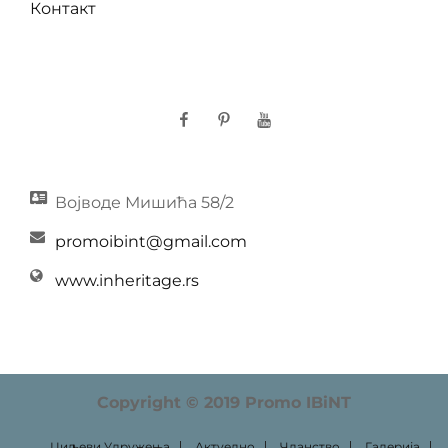
Контакт
Facebook
Pinterest
YouTube
Војводе Мишића 58/2
promoibint@gmail.com
www.inheritage.rs
Copyright © 2019 Promo IBiNT
Циљеви Удружења
Актуелно
Чланство
Галерија