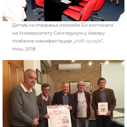
Детаљ са отварања изложбе Еи експоната
на Универзитету Сингидунум у оквиру
глобалне манифестације „
Ноћ музеја
“,
Ниш, 2018