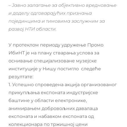
–
Ј
авно залагање за објективно вредновање
и доделу одговарајућих признања
појединцима и тимовима заслужним за
развој НТИ области.
У протеклом периоду удружење Промо
ИбиНТ је на плану стварања услова за
оснивање специјализоване музејске
институције у Нишу постигло следеће
резултате:
1. Успешно спроведена акција организованог
прикупљања експоната индустријске
баштине у области електронике,
анимирањем добровољних давалаца
експоната и набавком експоната од
колекционара по тржишној цени