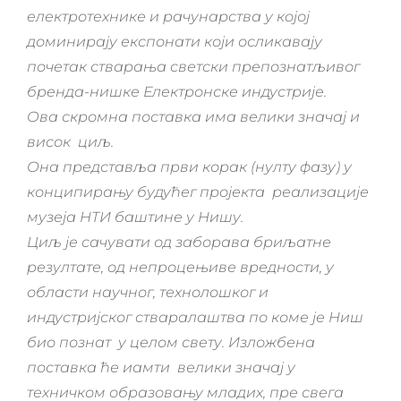
електротехнике и рачунарства у којој
доминирају експонати који осликавају
почетак стварања светски препознатљивог
бренда-нишке
Е
лектронске индустрије.
Ова скромна поставка има велики значај и
висок
циљ.
Она п
редставља први корак (нулту фазу) у
конципирању будућег пројекта
реализациј
е
музеја НТИ баштине у Нишу.
Циљ је сачувати од заборава бриљатне
резултате, од непроцењиве вредности
,
у
области научног, технолошког и
индустријског стваралаштва по коме је Ниш
био
познат
у целом свету.
Изложбена
поставка ће иамти
велики значај у
техничком образовању младих
, пре свега