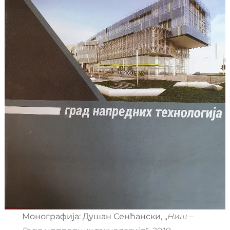
Монографија: Душан Сенћански, „
Ниш –