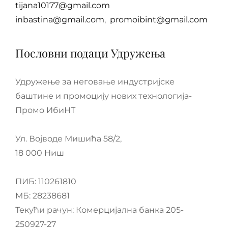
tijana10177@gmail.com
inbastina@gmail.com
,
promoibint@gmail.com
Пословни подаци Удружења
Удружење за неговање индустријске
баштине и промоцију нових технологија-
Промо ИбиНТ
Ул. Војводе Мишића 58/2,
18 000 Ниш
ПИБ: 110261810
МБ: 28238681
Текући рачун: Комерцијална банка 205-
250927-27