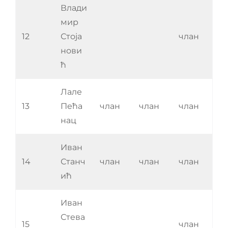
Влади
мир
12
Стоја
члан
нови
ћ
Лале
13
Пећа
члан
члан
члан
нац
Иван
14
Станч
члан
члан
члан
ић
Иван
Стева
15
члан