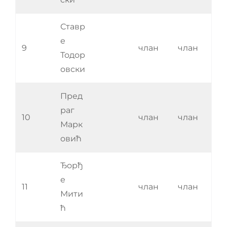
Ставр
е
9
члан
члан
Тодор
овски
Пред
раг
10
члан
члан
Марк
овић
Ђорђ
е
11
члан
члан
Мити
ћ