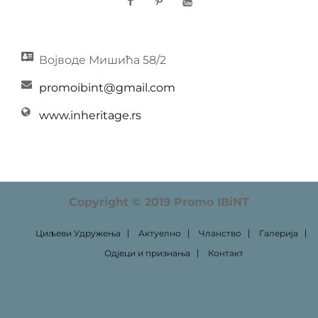
Facebook
Pinterest
YouTube
Војводе Мишића 58/2
promoibint@gmail.com
www.inheritage.rs
Copyright © 2019 Promo IBiNT
Циљеви Удружења
Актуелно
Чланство
Галерија
Одјеци и признања
Контакт