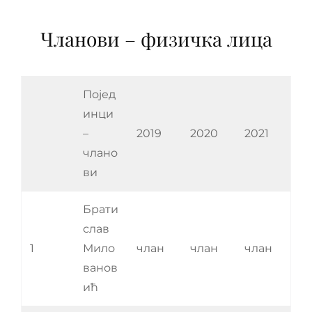
Чланови – физичка лица
Појед
инци
–
2019
2020
2021
члано
ви
Брати
слав
1
Мило
члан
члан
члан
ванов
ић