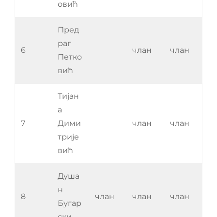
овић
Пред
раг
6
члан
члан
Петко
вић
Тијан
а
7
Дими
члан
члан
трије
вић
Душа
н
8
члан
члан
члан
Бугар
ски