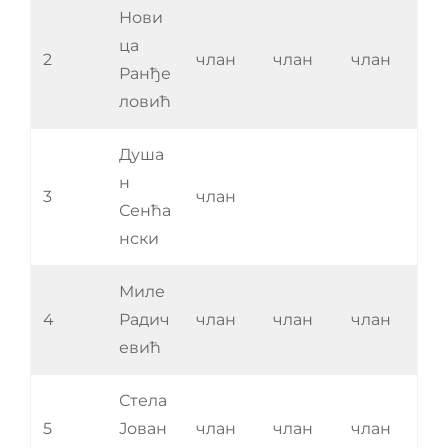
Нови
ца
2
члан
члан
члан
Ранђе
ловић
Душа
н
3
члан
Сенћа
нски
Миле
4
Радич
члан
члан
члан
евић
Стела
5
Јован
члан
члан
члан