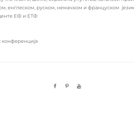
ом, енглеском, руском, немачком и француском јези
денте ЕФ и ЕТФ
х конференција
Facebook
Pinterest
YouTube