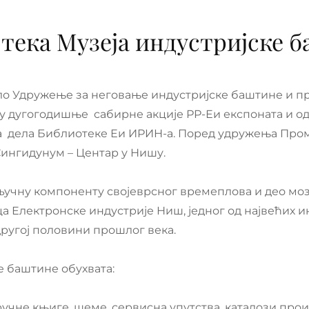
тека Музеја индустријске 
о Удружење за неговање индустријске баштине и пр
у дугогодишње сабирне акције РР-Еи експоната и о
а дела Библиотеке Еи ИРИН-а. Поред удружења Пром
Сингидунум – Центар у Нишу.
чну компоненту својеврсног времеплова и део моза
ца Електронске индустрије Ниш, једног од највећих и
другој половини прошлог века.
е баштине обухвата:
учне књиге, шеме, сервисна упутства, каталози прои