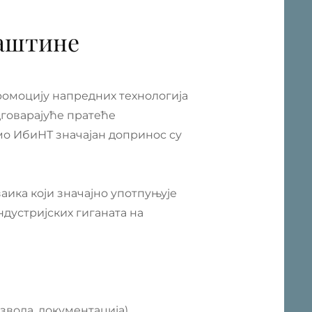
баштине
омоцију напредних технологија
дговарајуће пратеће
о ИбиНТ значајан допринос су
ика који значајно употпуњује
ндустријских гиганата на
звода, документација)