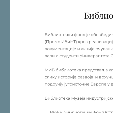
Библио
Библиотечки фонд је обезбедил
(Промо ИбиНТ) кроз реализациј
документације и акције очувањ
дали и студенти Универзитета 
МИБ библиотека представља кљу
слику историје развоја и врхун
подручју југоисточне Европе у 
Библиотека Музеја индустријск
РР-Еи библиотечки фонд (Стр