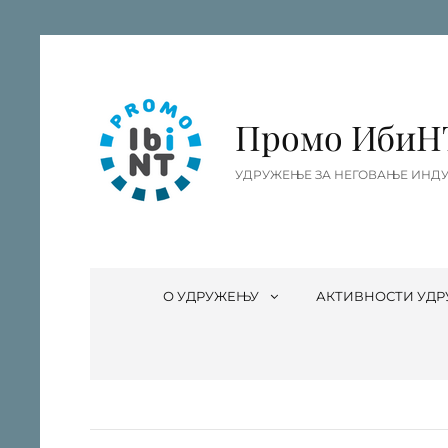
Промо ИбиН
УДРУЖЕЊЕ ЗА НЕГОВАЊЕ ИНДУ
О УДРУЖЕЊУ
АКТИВНОСТИ УД