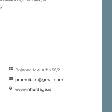
ку
Војводе Мишића 58/2
promoibint@gmail.com
www.inheritage.rs